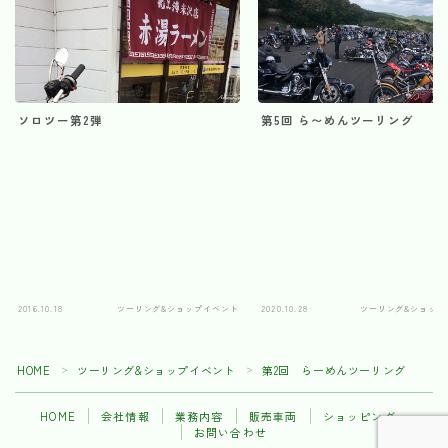
ソロツー第2弾
第5回 ら〜めんツーリング
2016.10.18
ツーリング&ショップイベント
2020.10.28
ツーリング&ショップ
HOME
ツーリング&ショップイベント
第2回 らーめんツーリング
＞
＞
HOME
会社情報
業務内容
販売車両
ショッピング
お問い合わせ