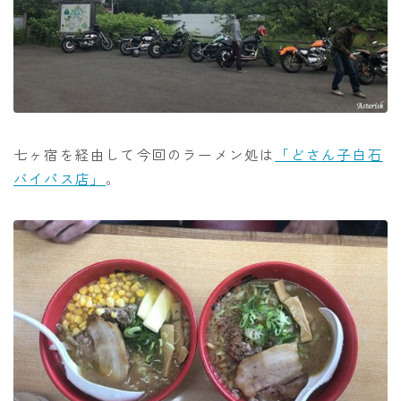
七ヶ宿を経由して今回のラーメン処は
「どさん子白石
バイパス店」
。