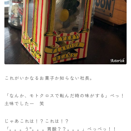
これがいかなるお菓子か知らない社長。
「なんか、モトクロスで転んだ時の味がする」ぺっ！
土味でしたー 笑
じゃあこれは！？これは！？
「。。。う”。。。胃酸？？。。。」ぺっぺっ！！