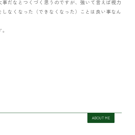
大事だなとつくづく思うのですが、強いて言えば視力
をしなくなった（できなくなった）ことは良い事なん
す。
ABOUT ME