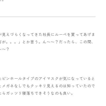
が見えづらくなってきた社長にルーペを買ってあげま
方が。。。」とか言う。ん〜〜？だったら、この間、
〜〜？
。
たピンホールタイプのアイマスクが気になっていると
とメガネなしでもクッキリ見えるのは知っていたので
たらガッツリ寝落ちできそうなのも良い。