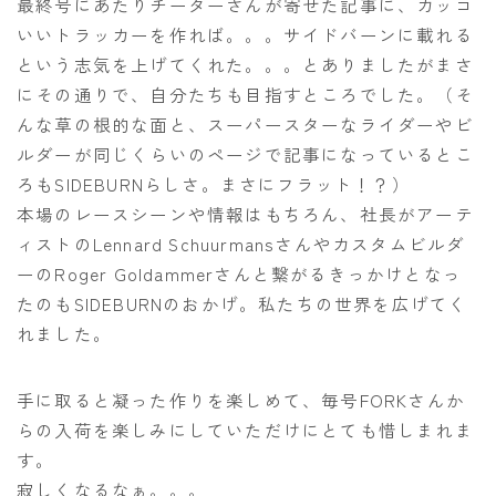
最終号にあたりチーターさんが寄せた記事に、カッコ
いいトラッカーを作れば。。。サイドバーンに載れる
という志気を上げてくれた。。。とありましたがまさ
にその通りで、自分たちも目指すところでした。（そ
んな草の根的な面と、スーパースターなライダーやビ
ルダーが同じくらいのページで記事になっているとこ
ろもSIDEBURNらしさ。まさにフラット！？）
本場のレースシーンや情報はもちろん、社長がアーテ
ィストのLennard Schuurmansさんやカスタムビルダ
ーのRoger Goldammerさんと繋がるきっかけとなっ
たのもSIDEBURNのおかげ。私たちの世界を広げてく
れました。
手に取ると凝った作りを楽しめて、毎号FORKさんか
らの入荷を楽しみにしていただけにとても惜しまれま
す。
寂しくなるなぁ。。。