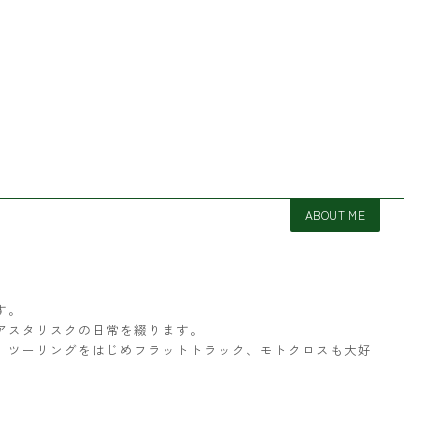
ABOUT ME
す。
アスタリスクの日常を綴ります。
ター。ツーリングをはじめフラットトラック、モトクロスも大好