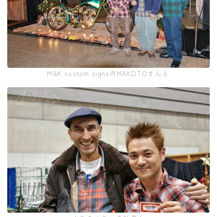
M&K custom signsのMAKOTOさんと