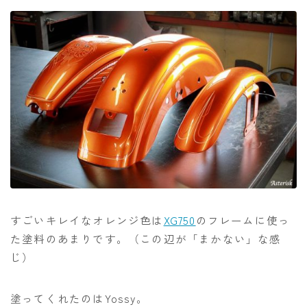
すごいキレイなオレンジ色は
XG750
のフレームに使っ
た塗料のあまりです。（この辺が「まかない」な感
じ）
塗ってくれたのはYossy。