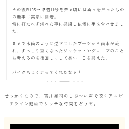
その後R105→県道11号を走る頃には真っ暗だったもの
の無事に実家に到着。
雷に打たれず帰れた事に感謝し仏壇に手を合わせまし
た。
まるで水筒のように逆さにしたブーツから雨水が流
れ、ずっしり重くなったジャケットやグローブのこと
も考えるのを後回しにして長い一日を終えた。
バイクもよく走ってくれたなぁ！
せっかくなので、吉川晃司のしぶ〜い声で聴くアスピ
ーテライン動画でリッチな時間をどうぞ。