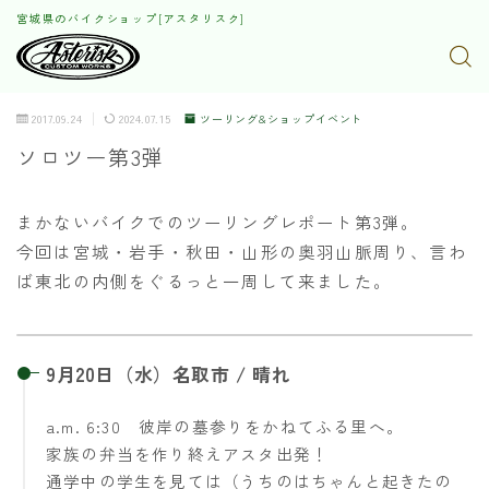
宮城県のバイクショップ[アスタリスク]
2017.09.24
2024.07.15
ツーリング&ショップイベント
ソロツー第3弾
まかないバイクでのツーリングレポート第3弾。
今回は宮城・岩手・秋田・山形の奥羽山脈周り、言わ
ば東北の内側をぐるっと一周して来ました。
9月20日（水）名取市 / 晴れ
a.m. 6:30 彼岸の墓参りをかねてふる里へ。
家族の弁当を作り終えアスタ出発！
通学中の学生を見ては（うちのはちゃんと起きたの