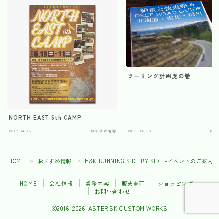
ツーリング計画虎の巻
NORTH EAST 6th CAMP
2017.04.16
おすすめ情報
2021.04.28
おす
HOME
おすすめ情報
M&K RUNNING SIDE BY SIDE -イベントのご案内-
＞
＞
HOME
会社情報
業務内容
販売車両
ショッピング
お問い合わせ
2016–2026 ASTERISK CUSTOM WORKS