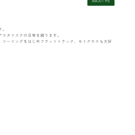
ABOUT ME
す。
アスタリスクの日常を綴ります。
ター。ツーリングをはじめフラットトラック、モトクロスも大好