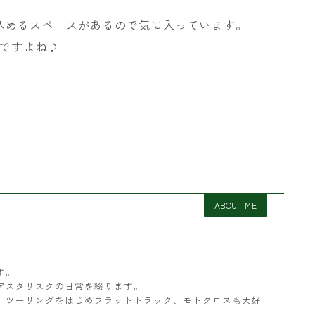
込めるスペースがあるので気に入っています。
かですよね♪
ABOUT ME
す。
アスタリスクの日常を綴ります。
ター。ツーリングをはじめフラットトラック、モトクロスも大好