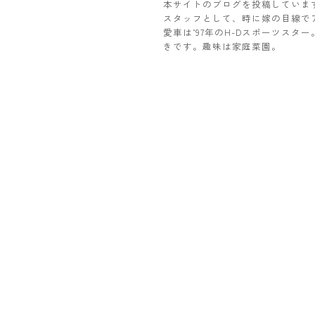
本サイトのブログを投稿していま
スタッフとして、時に嫁の目線で
愛車は’97年のH-Dスポーツス
きです。趣味は家庭菜園。