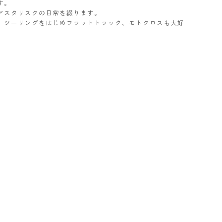
す。
アスタリスクの日常を綴ります。
ター。ツーリングをはじめフラットトラック、モトクロスも大好