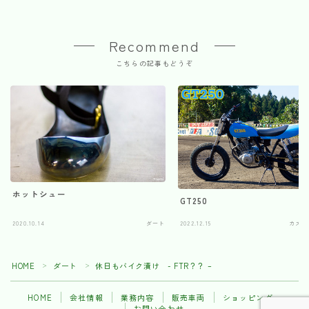
Recommend
こちらの記事もどうぞ
ホットシュー
GT250
2020.10.14
ダート
2022.12.15
カスタ
HOME
ダート
休日もバイク漬け - FTR？？ –
＞
＞
HOME
会社情報
業務内容
販売車両
ショッピング
お問い合わせ