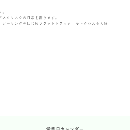
す。
アスタリスクの日常を綴ります。
ター。ツーリングをはじめフラットトラック、モトクロスも大好
営業日カレンダー