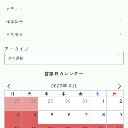
メディア
作業報告
日常風景
アーカイブ
営業日カレンダー
2026年 8月
月
火
水
木
金
土
日
27
28
29
30
31
1
2
3
4
5
6
7
8
9