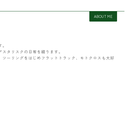
ABOUT ME
す。
アスタリスクの日常を綴ります。
ター。ツーリングをはじめフラットトラック、モトクロスも大好