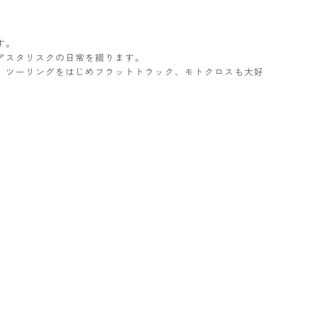
す。
アスタリスクの日常を綴ります。
ター。ツーリングをはじめフラットトラック、モトクロスも大好