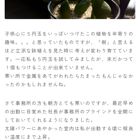
子供心に５円玉をいっぱいつけたこの植物を年寄りの
趣味。。。と思っていたものですが、「樹」と言える
ほど立派な鉢植えを見た時に考えが変わり育てていま
す。一応私も５円玉を試してみましたが、未だかつて
１個もつけることが出来ていません。
寒い所で金属をあてがわれたらたまったもんじゃなか
ったのかもしれませんね。
さて事務所の方も朝方とても寒いのですが、最近早め
の出勤に目覚めた社長が事務所のブラインドを全開に
しておいてくれるようになりました。
太陽パワーにあやかった室内は私が出勤する頃に程良
い温度にまで上昇。