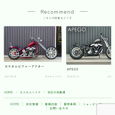
Recommend
こちらの記事もどうぞ
カスタムビフォーアフター
APEGO
2021.08.05
カスタムバイク
2016.02.14
カスタ
HOME
カスタムバイク
本日の作業場
＞
＞
HOME
会社情報
業務内容
販売車両
ショッピング
お問い合わせ