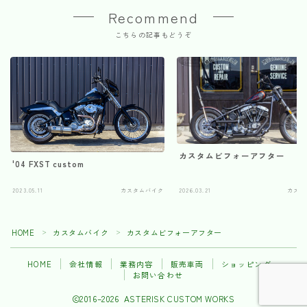
Recommend
こちらの記事もどうぞ
カスタムビフォーアフター
'04 FXST custom
2023.05.11
カスタムバイク
2026.03.21
カスタ
HOME
カスタムバイク
カスタムビフォーアフター
＞
＞
HOME
会社情報
業務内容
販売車両
ショッピング
お問い合わせ
2016–2026 ASTERISK CUSTOM WORKS