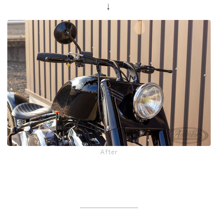
↓
After